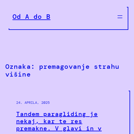
Preskoči
na
Od A do B
vsebino
Oznaka:
premagovanje strahu
višine
24. APRILA, 2025
Tandem paragliding je
nekaj, kar te res
premakne. V glavi in v