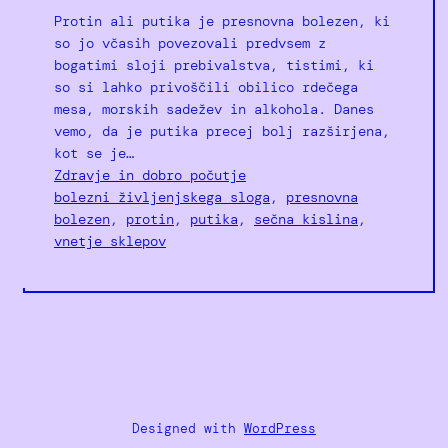
Protin ali putika je presnovna bolezen, ki
so jo včasih povezovali predvsem z
bogatimi sloji prebivalstva, tistimi, ki
so si lahko privoščili obilico rdečega
mesa, morskih sadežev in alkohola. Danes
vemo, da je putika precej bolj razširjena,
kot se je…
Zdravje in dobro počutje
bolezni življenjskega sloga
, 
presnovna
bolezen
, 
protin
, 
putika
, 
sečna kislina
, 
vnetje sklepov
Designed with
WordPress