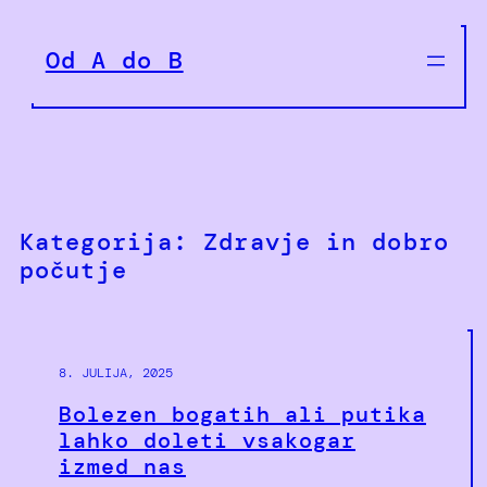
Preskoči
na
Od A do B
vsebino
Kategorija:
Zdravje in dobro
počutje
8. JULIJA, 2025
Bolezen bogatih ali putika
lahko doleti vsakogar
izmed nas