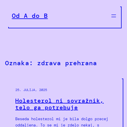
Preskoči
na
Od A do B
vsebino
Oznaka:
zdrava prehrana
25. JULIJA, 2025
Holesterol ni sovražnik,
telo ga potrebuje
Beseda holesterol mi je bila dolgo precej
oddaljena. To se mi je zdelo nekaj, s