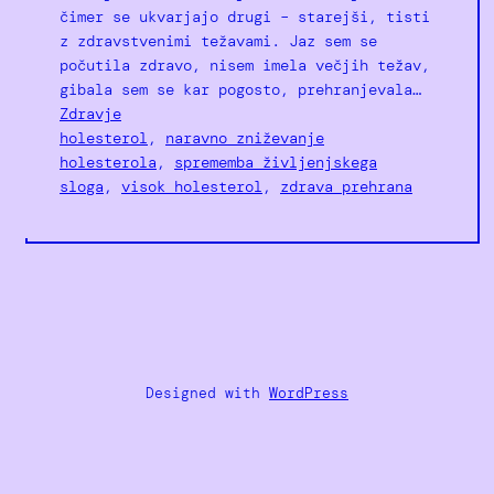
čimer se ukvarjajo drugi – starejši, tisti
z zdravstvenimi težavami. Jaz sem se
počutila zdravo, nisem imela večjih težav,
gibala sem se kar pogosto, prehranjevala…
Zdravje
holesterol
, 
naravno zniževanje
holesterola
, 
sprememba življenjskega
sloga
, 
visok holesterol
, 
zdrava prehrana
Designed with
WordPress