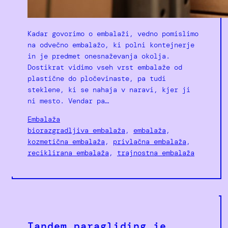
Kadar govorimo o embalaži, vedno pomislimo
na odvečno embalažo, ki polni kontejnerje
in je predmet onesnaževanja okolja.
Dostikrat vidimo vseh vrst embalaže od
plastične do pločevinaste, pa tudi
steklene, ki se nahaja v naravi, kjer ji
ni mesto. Vendar pa…
Embalaža
biorazgradljiva embalaža
, 
embalaža
, 
kozmetična embalaža
, 
privlačna embalaža
, 
reciklirana embalaža
, 
trajnostna embalaža
Tandem paragliding je