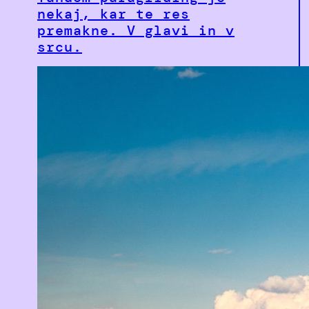
nekaj, kar te res
premakne. V glavi in v
srcu.