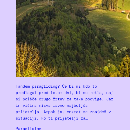
Tandem paragliding? Če bi mi kdo to
predlagal pred letom dni, bi mu rekla, naj
si poišče drugo žrtev za take podvige. Jaz
in višina nisva ravno najboljša
prijatelja. Ampak ja, enkrat se znajdeš v
situaciji, ko ti prijatelji za…
Paragliding