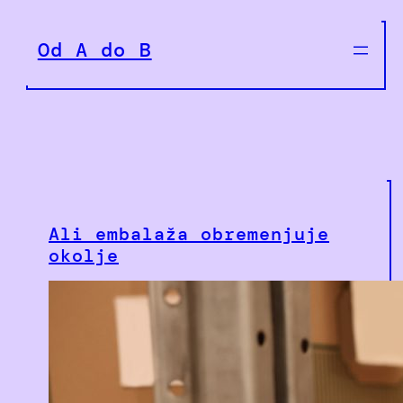
Preskoči
na
Od A do B
vsebino
Ali embalaža obremenjuje
okolje