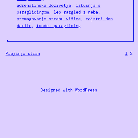
adrenalinska doživetja
, 
izkušnja s
paraglidingom
, 
lep razgled z neba
, 
premagovanje strahu višine
, 
rojstni dan
darilo
, 
tandem paragliding
Prejšnja stran
1
2
Designed with
WordPress